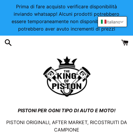
Vai
Prima di fare acquisto verificare disponibilità
direttamente
inviando whatsapp! Alcuni prodotti potrebbero
ai
essere temporaneamente non disponibili o alcuni
Italiano
contenuti
potrebbero aver avuto incrementi di prezzi
PISTONI PER OGNI TIPO DI AUTO E MOTO!
PISTONI ORIGINALI, AFTER MARKET, RICOSTRUITI DA
CAMPIONE