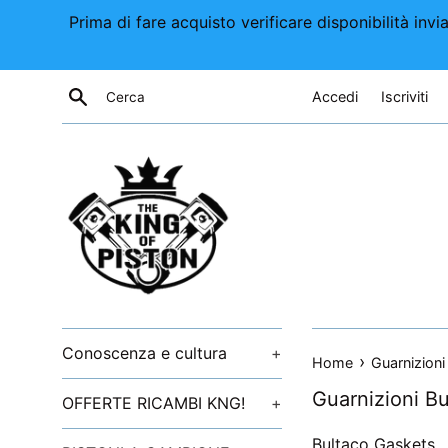
Vai
Prima di fare acquisto verificare disponibilità i
direttamente
ai
contenuti
Cerca
Accedi
Iscriviti
Conoscenza e cultura
+
›
Home
Guarnizioni
Guarnizioni Bu
OFFERTE RICAMBI KNG!
+
Bultaco Gaskets