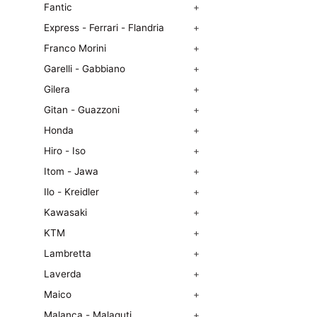
Fantic
+
Express - Ferrari - Flandria
+
Franco Morini
+
Garelli - Gabbiano
+
Gilera
+
Gitan - Guazzoni
+
Honda
+
Hiro - Iso
+
Itom - Jawa
+
Ilo - Kreidler
+
Kawasaki
+
KTM
+
Lambretta
+
Laverda
+
Maico
+
Malanca - Malaguti
+