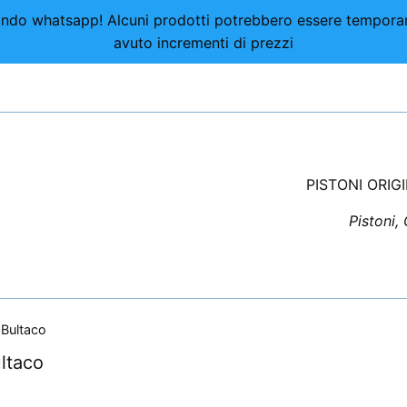
nviando whatsapp! Alcuni prodotti potrebbero essere tempor
avuto incrementi di prezzi
PISTONI ORIG
Pistoni,
 Bultaco
ltaco