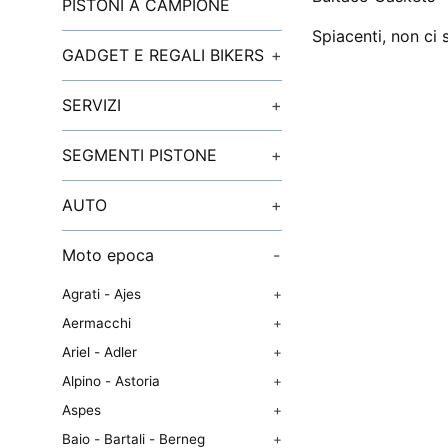
PISTONI A CAMPIONE
Spiacenti, non ci 
GADGET E REGALI BIKERS
+
SERVIZI
+
SEGMENTI PISTONE
+
AUTO
+
Moto epoca
-
Agrati - Ajes
+
Aermacchi
+
Ariel - Adler
+
Alpino - Astoria
+
Aspes
+
Baio - Bartali - Berneg
+