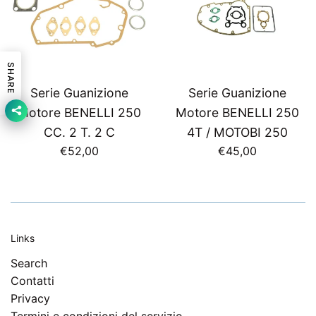
SHARE
Serie Guanizione
Serie Guanizione
Motore BENELLI 250
Motore BENELLI 250
CC. 2 T. 2 C
4T / MOTOBI 250
Prezzo
Prezzo
€52,00
€45,00
di
di
listino
listino
Links
Search
Contatti
Privacy
Termini e condizioni del servizio