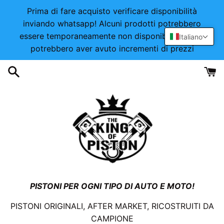
Vai
Prima di fare acquisto verificare disponibilità
direttamente
inviando whatsapp! Alcuni prodotti potrebbero
ai
essere temporaneamente non disponibili o alcuni
Italiano
contenuti
potrebbero aver avuto incrementi di prezzi
PISTONI PER OGNI TIPO DI AUTO E MOTO!
PISTONI ORIGINALI, AFTER MARKET, RICOSTRUITI DA
CAMPIONE