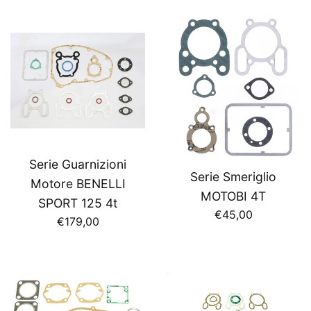
Serie Guarnizioni
Serie Smeriglio
Motore BENELLI
MOTOBI 4T
SPORT 125 4t
Prezzo
€45,00
Prezzo
€179,00
di
di
listino
listino