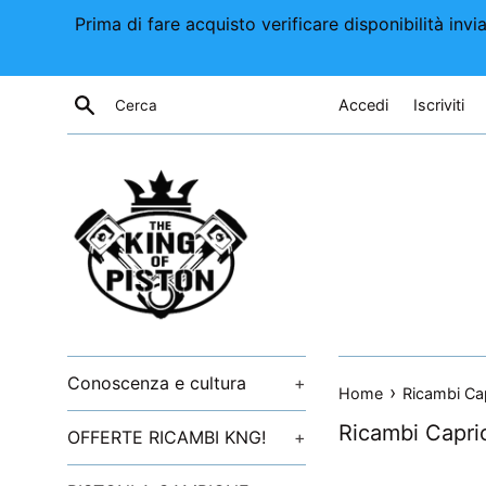
Vai
Prima di fare acquisto verificare disponibilità i
direttamente
ai
contenuti
Cerca
Accedi
Iscriviti
Conoscenza e cultura
+
›
Home
Ricambi Cap
Ricambi Caprio
OFFERTE RICAMBI KNG!
+