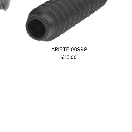
ARIETE 00999
Prezzo
€13,00
di
listino