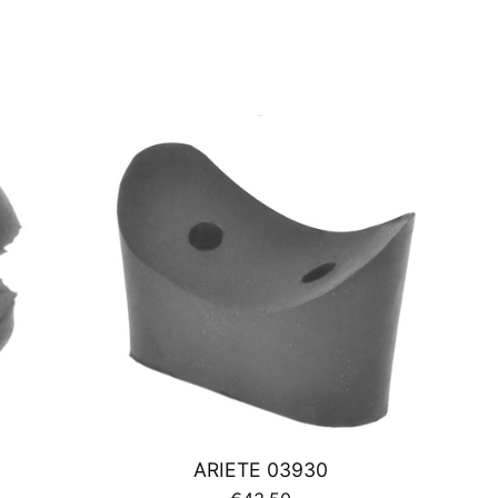
ARIETE 03930
Prezzo