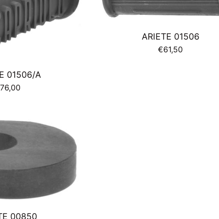
ARIETE 01506
Prezzo
€61,50
di
listino
E 01506/A
rezzo
76,00
i
istino
TE 00850