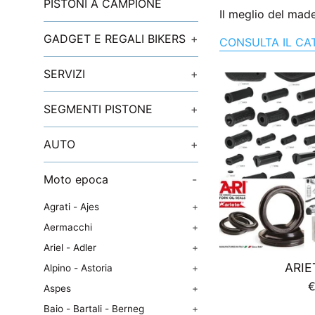
PISTONI A CAMPIONE
Il meglio del made
GADGET E REGALI BIKERS
+
CONSULTA IL C
SERVIZI
+
SEGMENTI PISTONE
+
AUTO
+
Moto epoca
-
Agrati - Ajes
+
Aermacchi
+
Ariel - Adler
+
ARIE
Alpino - Astoria
+
P
€
Aspes
+
d
Baio - Bartali - Berneg
+