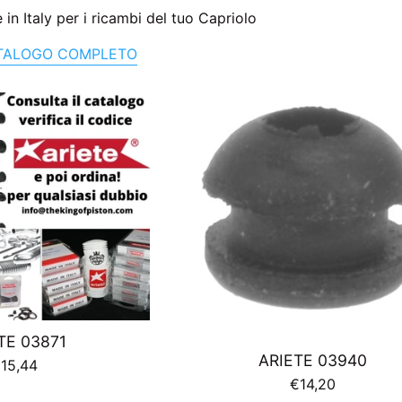
 in Italy per i ricambi del tuo Capriolo
ATALOGO COMPLETO
TE 03871
ARIETE 03940
rezzo
15,44
Prezzo
€14,20
i