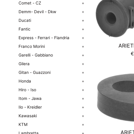
Comet - CZ
+
Demm- Devil - Dkw
+
Ducati
+
Fantic
+
Express - Ferrari - Flandria
+
ARIET
Franco Morini
+
P
€
Garelli - Gabbiano
+
d
Gilera
+
l
Gitan - Guazzoni
+
Honda
+
Hiro - Iso
+
Itom - Jawa
+
Ilo - Kreidler
+
Kawasaki
+
KTM
+
ARIE
Lambretta
+