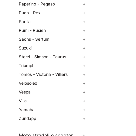
Paperino - Pegaso
+
Puch - Rex
+
Parilla
+
Rumi - Rusien
+
Sachs - Sertum
+
Suzuki
+
Sterzi - Simson - Taurus
+
Triumph
+
Tomos - Victoria - Villiers
+
Velosolex
+
Vespa
+
Villa
+
Yamaha
+
Zundapp
+
Moto stradali e scooter
+