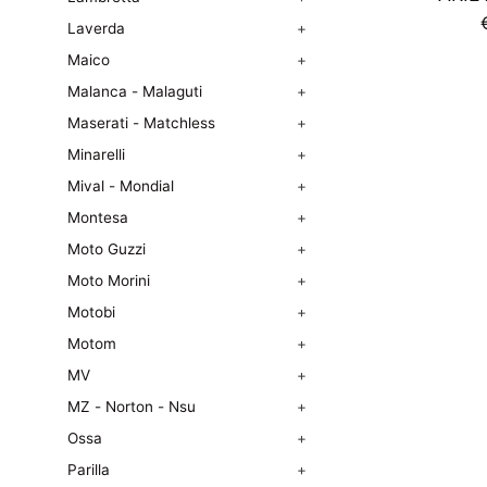
Laverda
+
d
Maico
+
l
Malanca - Malaguti
+
Maserati - Matchless
+
Minarelli
+
Mival - Mondial
+
Montesa
+
Moto Guzzi
+
Moto Morini
+
Motobi
+
Motom
+
MV
+
MZ - Norton - Nsu
+
Ossa
+
Parilla
+