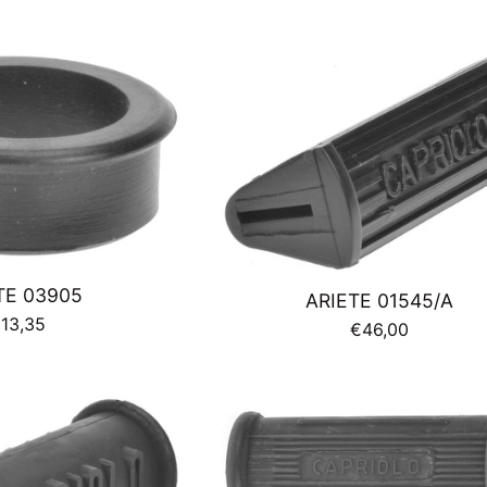
di
istino
listino
TE 03905
ARIETE 01545/A
rezzo
13,35
Prezzo
€46,00
i
di
istino
listino