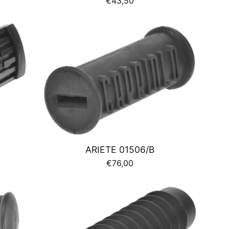
€43,50
di
listino
ARIETE 01506/B
Prezzo
€76,00
di
listino