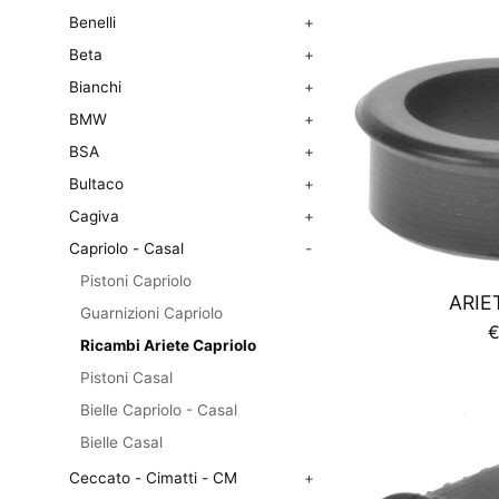
l
Benelli
+
Beta
+
Bianchi
+
BMW
+
BSA
+
Bultaco
+
Cagiva
+
Capriolo - Casal
-
Pistoni Capriolo
ARIE
Guarnizioni Capriolo
P
€
Ricambi Ariete Capriolo
d
Pistoni Casal
l
Bielle Capriolo - Casal
Bielle Casal
Ceccato - Cimatti - CM
+