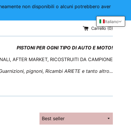
aneamente non disponibili o alcuni potrebbero aver
Italiano
Carrello (
0
)
PISTONI PER OGNI TIPO DI AUTO E MOTO!
INALI, AFTER MARKET, RICOSTRUITI DA CAMPIONE
 Guarnizioni, pignoni, Ricambi ARIETE e tanto altro...
Ordina
per