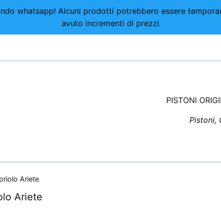
nviando whatsapp! Alcuni prodotti potrebbero essere tempor
avuto incrementi di prezzi
PISTONI ORIG
Pistoni,
riolo Ariete
lo Ariete