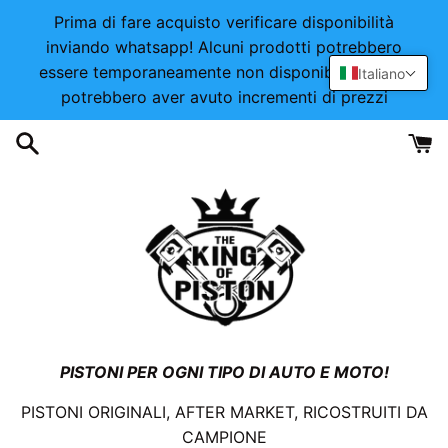
Vai
Prima di fare acquisto verificare disponibilità
direttamente
inviando whatsapp! Alcuni prodotti potrebbero
ai
essere temporaneamente non disponibili o alcuni
Italiano
contenuti
potrebbero aver avuto incrementi di prezzi
PISTONI PER OGNI TIPO DI AUTO E MOTO!
PISTONI ORIGINALI, AFTER MARKET, RICOSTRUITI DA
CAMPIONE