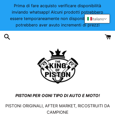
Vai
Prima di fare acquisto verificare disponibilità
direttamente
inviando whatsapp! Alcuni prodotti potrebbero
ai
essere temporaneamente non disponibili o alcuni
Italiano
contenuti
potrebbero aver avuto incrementi di prezzi
PISTONI PER OGNI TIPO DI AUTO E MOTO!
PISTONI ORIGINALI, AFTER MARKET, RICOSTRUITI DA
CAMPIONE