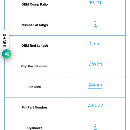
10.2:1
OEM Comp Ratio
3
Number of Rings
SHARE
0mm
OEM Rod Length
CW24
Clip Part Number
24mm
Pin Size
WP022
Pin Part Number
4
Cylinders