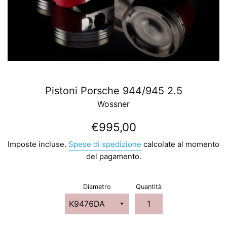
Pistoni Porsche 944/945 2.5
Wossner
Prezzo
€995,00
di
Imposte incluse.
Spese di spedizione
calcolate al momento
listino
del pagamento.
Diametro
Quantità