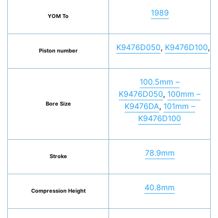
1989
YOM To
K9476D050
,
K9476D100
,
K
Piston number
100.5mm –
K9476D050
,
100mm –
Bore Size
K9476DA
,
101mm –
K9476D100
78.9mm
Stroke
40.8mm
Compression Height