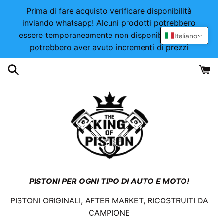
Vai
Prima di fare acquisto verificare disponibilità
direttamente
inviando whatsapp! Alcuni prodotti potrebbero
ai
essere temporaneamente non disponibili o alcuni
Italiano
contenuti
potrebbero aver avuto incrementi di prezzi
PISTONI PER OGNI TIPO DI AUTO E MOTO!
PISTONI ORIGINALI, AFTER MARKET, RICOSTRUITI DA
CAMPIONE