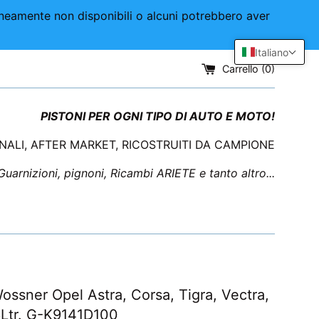
aneamente non disponibili o alcuni potrebbero aver
Italiano
Carrello (
0
)
PISTONI PER OGNI TIPO DI AUTO E MOTO!
INALI, AFTER MARKET, RICOSTRUITI DA CAMPIONE
 Guarnizioni, pignoni, Ricambi ARIETE e tanto altro...
Wossner Opel Astra, Corsa, Tigra, Vectra,
.6Ltr. G-K9141D100