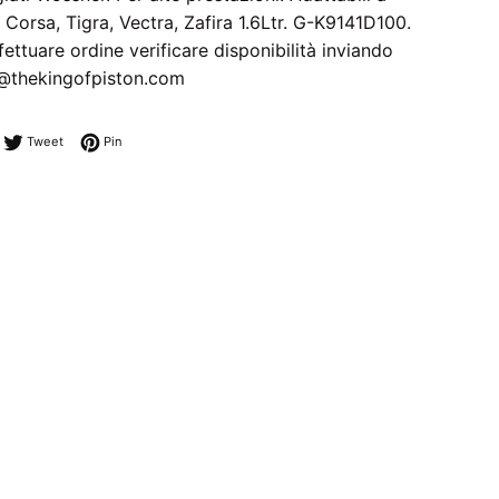
 Corsa, Tigra, Vectra, Zafira 1.6Ltr. G-K9141D100.
fettuare ordine verificare disponibilità inviando
o@thekingofpiston.com
ndividi su Facebook
Twitta su Twitter
Pinna su Pinterest
Tweet
Pin