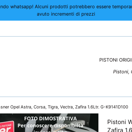
nviando whatsapp! Alcuni prodotti potrebbero essere tempor
avuto incrementi di prezzi
PISTONI ORIG
Pistoni,
sner Opel Astra, Corsa, Tigra, Vectra, Zafira 1.6Ltr. G-K9141D100
Pistoni 
Zafira 1