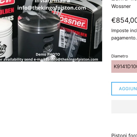
Wossner
Prezzo
€854,0
di
Imposte inc
listino
pagamento.
Diametro
AGGIUN
Pistoni for