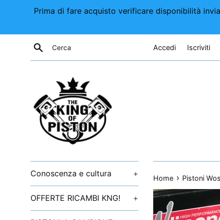
Vai
Prima di fare acquisto verificare disponibilità i
direttamente
ai
contenuti
Cerca
Accedi
Iscriviti
Conoscenza e cultura
+
›
Home
Pistoni Wos
OFFERTE RICAMBI KNG!
+