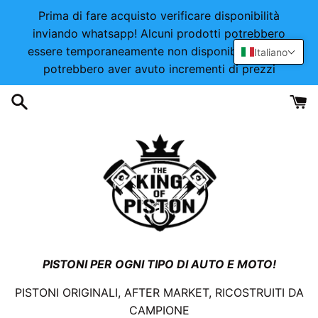
Vai
Prima di fare acquisto verificare disponibilità
direttamente
inviando whatsapp! Alcuni prodotti potrebbero
ai
essere temporaneamente non disponibili o alcuni
Italiano
contenuti
potrebbero aver avuto incrementi di prezzi
PISTONI PER OGNI TIPO DI AUTO E MOTO!
PISTONI ORIGINALI, AFTER MARKET, RICOSTRUITI DA
CAMPIONE