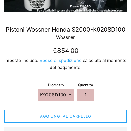
Pistoni Wossner Honda S2000-K9208D100
Wossner
Prezzo
€854,00
di
Imposte incluse.
Spese di spedizione
calcolate al momento
listino
del pagamento.
Diametro
Quantità
AGGIUNGI AL CARRELLO