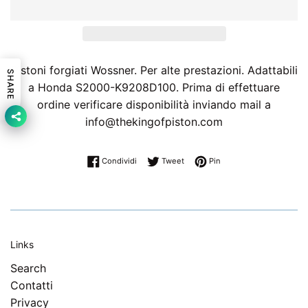
Pistoni forgiati Wossner. Per alte prestazioni. Adattabili
SHARE
a Honda S2000-K9208D100. Prima di effettuare
ordine verificare disponibilità inviando mail a
info@thekingofpiston.com
Condividi su Facebook
Twitta su Twitter
Pinna su Pinterest
Condividi
Tweet
Pin
Links
Search
Contatti
Privacy