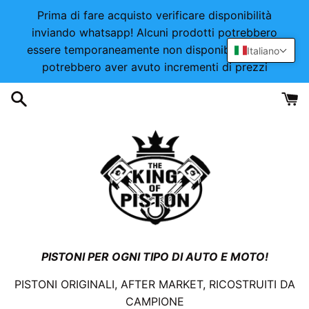
Vai
Prima di fare acquisto verificare disponibilità
direttamente
inviando whatsapp! Alcuni prodotti potrebbero
ai
essere temporaneamente non disponibili o alcuni
Italiano
contenuti
potrebbero aver avuto incrementi di prezzi
PISTONI PER OGNI TIPO DI AUTO E MOTO!
PISTONI ORIGINALI, AFTER MARKET, RICOSTRUITI DA
CAMPIONE