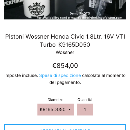
Pistoni Wossner Honda Civic 1.8Ltr. 16V VTI
Turbo-K9165D050
Wossner
Prezzo
€854,00
di
Imposte incluse.
Spese di spedizione
calcolate al momento
listino
del pagamento.
Diametro
Quantità