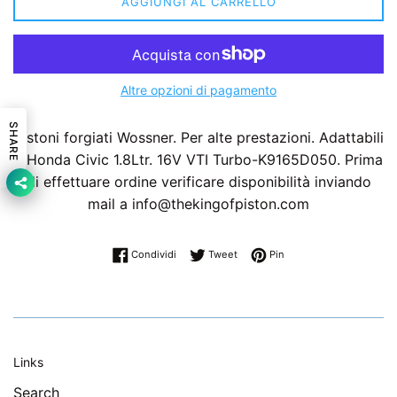
AGGIUNGI AL CARRELLO
Altre opzioni di pagamento
SHARE
Pistoni forgiati Wossner. Per alte prestazioni. Adattabili
a Honda Civic 1.8Ltr. 16V VTI Turbo-K9165D050. Prima
di effettuare ordine verificare disponibilità inviando
mail a info@thekingofpiston.com
Condividi su Facebook
Twitta su Twitter
Pinna su Pinterest
Condividi
Tweet
Pin
Links
Search