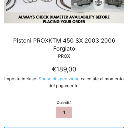
Pistoni PROXKTM 450 SX 2003 2006
Forgiato
PROX
Prezzo
€189,00
di
Imposte incluse.
Spese di spedizione
calcolate al momento
listino
del pagamento.
Quantità