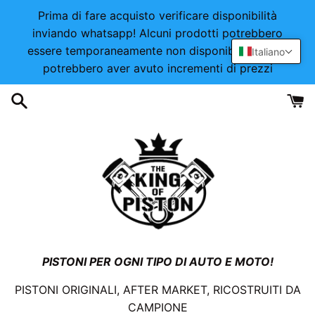
Vai
Prima di fare acquisto verificare disponibilità
direttamente
inviando whatsapp! Alcuni prodotti potrebbero
ai
essere temporaneamente non disponibili o alcuni
Italiano
contenuti
potrebbero aver avuto incrementi di prezzi
PISTONI PER OGNI TIPO DI AUTO E MOTO!
PISTONI ORIGINALI, AFTER MARKET, RICOSTRUITI DA
CAMPIONE