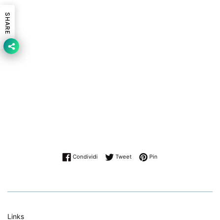
SHARE
uendolo, soprattutto per i motori sovralimentati, o
aumentandolo, per i motori aspirati. Come si può
modificare il Diametro - Prezzo per singolo pistone dello
spinotto, variarne l'altezza di compressione, maggiorare e
approfondire le sedi valvole sul cielo pistone.... e molto
altro ancora
Condividi su Facebook
Twitta su Twitter
Pinna su Pinterest
Condividi
Tweet
Pin
Links