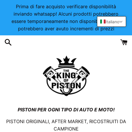
Vai
Prima di fare acquisto verificare disponibilità
direttamente
inviando whatsapp! Alcuni prodotti potrebbero
ai
essere temporaneamente non disponibili o alcuni
Italiano
contenuti
potrebbero aver avuto incrementi di prezzi
PISTONI PER OGNI TIPO DI AUTO E MOTO!
PISTONI ORIGINALI, AFTER MARKET, RICOSTRUITI DA
CAMPIONE