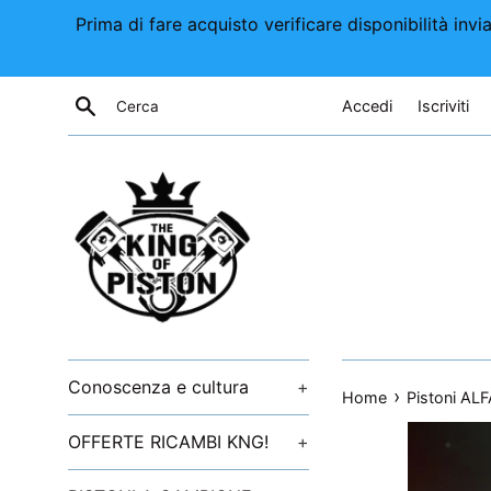
Vai
Prima di fare acquisto verificare disponibilità i
direttamente
ai
contenuti
Cerca
Accedi
Iscriviti
Conoscenza e cultura
+
›
Home
Pistoni AL
OFFERTE RICAMBI KNG!
+