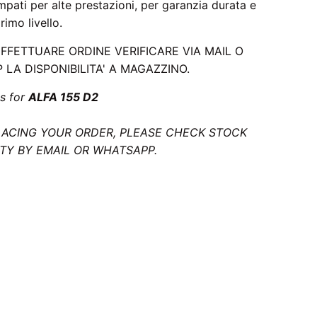
mpati per alte prestazioni, per garanzia durata e
rimo livello.
EFFETTUARE ORDINE VERIFICARE VIA MAIL O
LA DISPONIBILITA' A MAGAZZINO.
s for
ALFA 155 D2
LACING YOUR ORDER, PLEASE CHECK STOCK
ITY BY EMAIL OR WHATSAPP.
rattutto per i motori sovralimentati, o aumentandolo,
 aspirati. Come si può modificare il Diametro - Prezzo