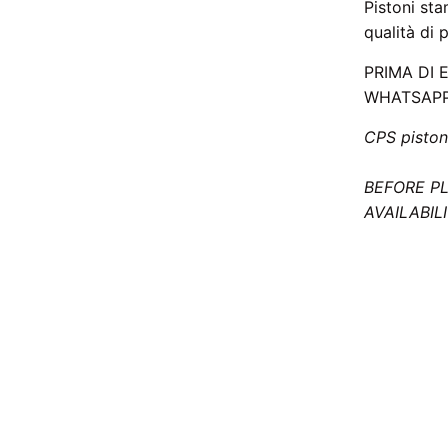
Pistoni sta
qualità di p
PRIMA DI 
WHATSAPP 
CPS piston
BEFORE P
AVAILABIL
uendolo, sop
per i motori