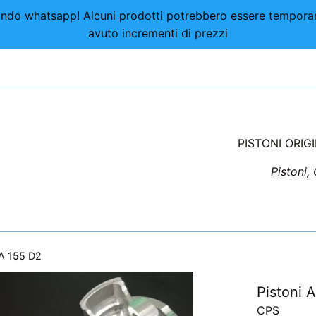
nviando whatsapp! Alcuni prodotti potrebbero essere tempor
avuto incrementi di prezzi
PISTONI ORIG
Pistoni,
FA 155 D2
Pistoni 
CPS