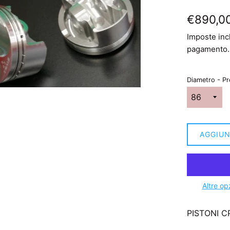
Prezzo
€890,0
di
Imposte inc
listino
pagamento.
Diametro - Pr
AGGIUN
Altre op
PISTONI C