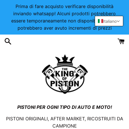
Vai
Prima di fare acquisto verificare disponibilità
direttamente
inviando whatsapp! Alcuni prodotti potrebbero
ai
essere temporaneamente non disponibili o alcuni
Italiano
contenuti
potrebbero aver avuto incrementi di prezzi
PISTONI PER OGNI TIPO DI AUTO E MOTO!
PISTONI ORIGINALI, AFTER MARKET, RICOSTRUITI DA
CAMPIONE