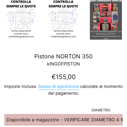
Pistone NORTON 350
kINGOFPISTON
Prezzo
€155,00
di
Imposte incluse.
Spese di spedizione
calcolate al momento
listino
del pagamento.
DIAMETRO