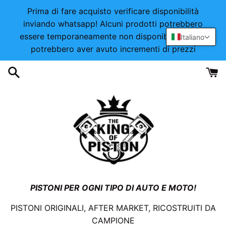
Vai
Prima di fare acquisto verificare disponibilità
direttamente
inviando whatsapp! Alcuni prodotti potrebbero
ai
essere temporaneamente non disponibili o alcuni
Italiano
contenuti
potrebbero aver avuto incrementi di prezzi
PISTONI PER OGNI TIPO DI AUTO E MOTO!
PISTONI ORIGINALI, AFTER MARKET, RICOSTRUITI DA
CAMPIONE