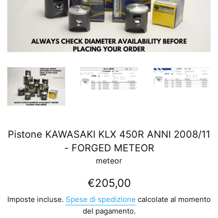
Pistone KAWASAKI KLX 450R ANNI 2008/11
- FORGED METEOR
meteor
Prezzo
€205,00
di
Imposte incluse.
Spese di spedizione
calcolate al momento
listino
del pagamento.