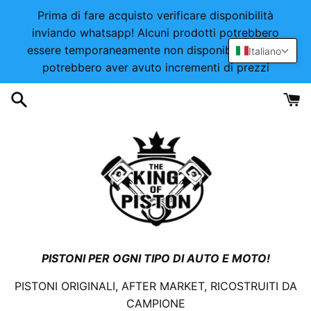
Vai
Prima di fare acquisto verificare disponibilità
direttamente
inviando whatsapp! Alcuni prodotti potrebbero
ai
essere temporaneamente non disponibili o alcuni
Italiano
contenuti
potrebbero aver avuto incrementi di prezzi
PISTONI PER OGNI TIPO DI AUTO E MOTO!
PISTONI ORIGINALI, AFTER MARKET, RICOSTRUITI DA
CAMPIONE