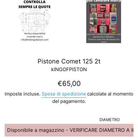
Pistone Comet 125 2t
kINGOFPISTON
Prezzo
€65,00
di
Imposte incluse.
Spese di spedizione
calcolate al momento
listino
del pagamento.
DIAMETRO