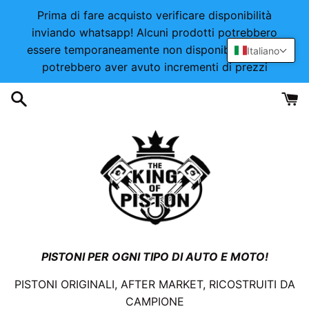
Vai
Prima di fare acquisto verificare disponibilità
direttamente
inviando whatsapp! Alcuni prodotti potrebbero
ai
essere temporaneamente non disponibili o alcuni
Italiano
contenuti
potrebbero aver avuto incrementi di prezzi
PISTONI PER OGNI TIPO DI AUTO E MOTO!
PISTONI ORIGINALI, AFTER MARKET, RICOSTRUITI DA
CAMPIONE