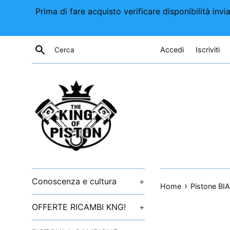
Vai
Prima di fare acquisto verificare disponibilità i
direttamente
ai
contenuti
Cerca
Accedi
Iscriviti
Conoscenza e cultura
+
›
Home
Pistone BIA
OFFERTE RICAMBI KNG!
+