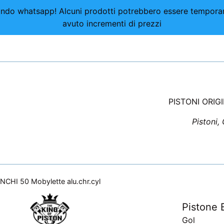
nviando whatsapp! Alcuni prodotti potrebbero essere tempor
avuto incrementi di prezzi
PISTONI ORIG
Pistoni,
NCHI 50 Mobylette alu.chr.cyl
Pistone 
Gol