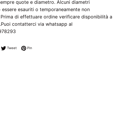
 sempre quote e diametro. Alcuni diametri
 essere esauriti o temporaneamente non
. Prima di effettuare ordine verificare disponibilità a
Puoi contatterci via whatsapp al
978293
ndividi su Facebook
Twitta su Twitter
Pinna su Pinterest
Tweet
Pin