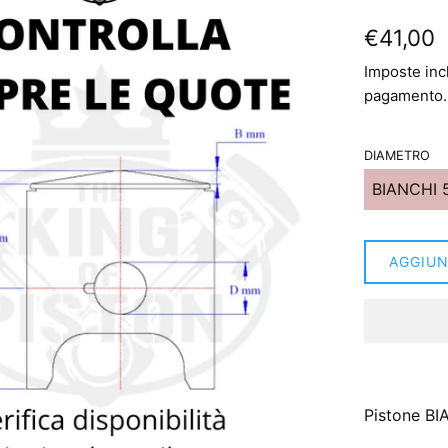
Prezzo
€41,00
di
Imposte inc
listino
pagamento.
DIAMETRO
AGGIUN
Pistone BI