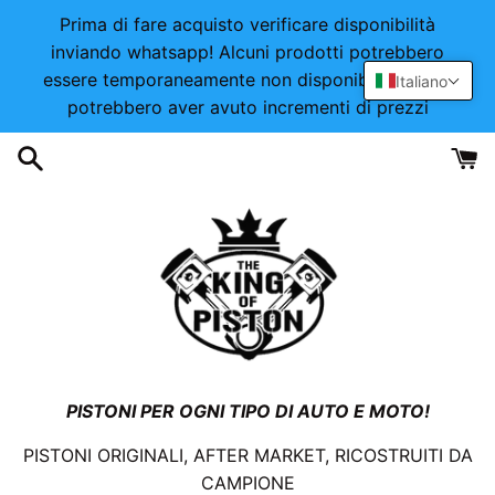
Vai
Prima di fare acquisto verificare disponibilità
direttamente
inviando whatsapp! Alcuni prodotti potrebbero
ai
essere temporaneamente non disponibili o alcuni
Italiano
contenuti
potrebbero aver avuto incrementi di prezzi
PISTONI PER OGNI TIPO DI AUTO E MOTO!
PISTONI ORIGINALI, AFTER MARKET, RICOSTRUITI DA
CAMPIONE