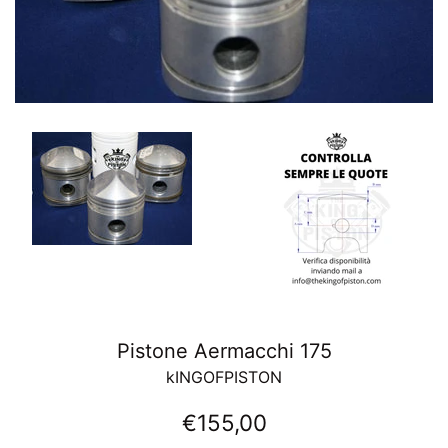
Pistone Aermacchi 175
kINGOFPISTON
Prezzo
€155,00
di