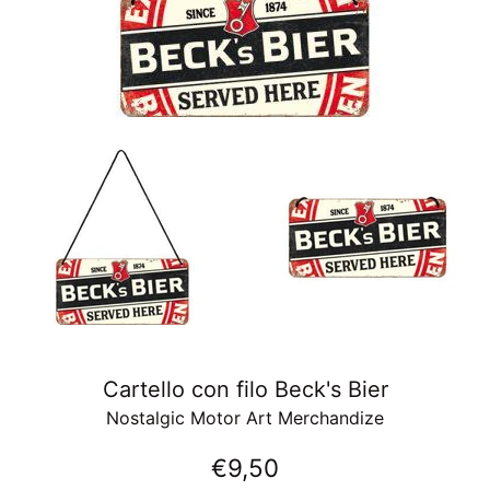
Cartello con filo Beck's Bier
Nostalgic Motor Art Merchandize
Prezzo
€9,50
di