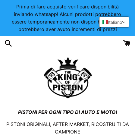
Vai
Prima di fare acquisto verificare disponibilità
direttamente
inviando whatsapp! Alcuni prodotti potrebbero
ai
essere temporaneamente non disponibili o alcuni
Italiano
contenuti
potrebbero aver avuto incrementi di prezzi
PISTONI PER OGNI TIPO DI AUTO E MOTO!
PISTONI ORIGINALI, AFTER MARKET, RICOSTRUITI DA
CAMPIONE