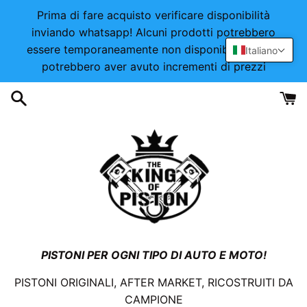
Vai
Prima di fare acquisto verificare disponibilità
direttamente
inviando whatsapp! Alcuni prodotti potrebbero
ai
essere temporaneamente non disponibili o alcuni
Italiano
contenuti
potrebbero aver avuto incrementi di prezzi
PISTONI PER OGNI TIPO DI AUTO E MOTO!
PISTONI ORIGINALI, AFTER MARKET, RICOSTRUITI DA
CAMPIONE