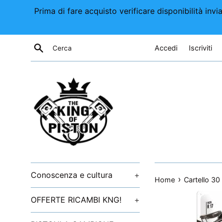
Vai
Prima di fare acquisto verificare disponibilità i
direttamente
ai
contenuti
Cerca
Accedi
Iscriviti
Conoscenza e cultura
+
›
Home
Cartello 3
OFFERTE RICAMBI KNG!
+