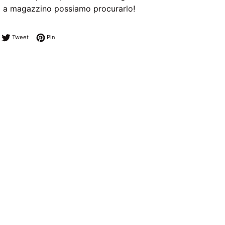
 a magazzino possiamo procurarlo!
ndividi su Facebook
Twitta su Twitter
Pinna su Pinterest
Tweet
Pin