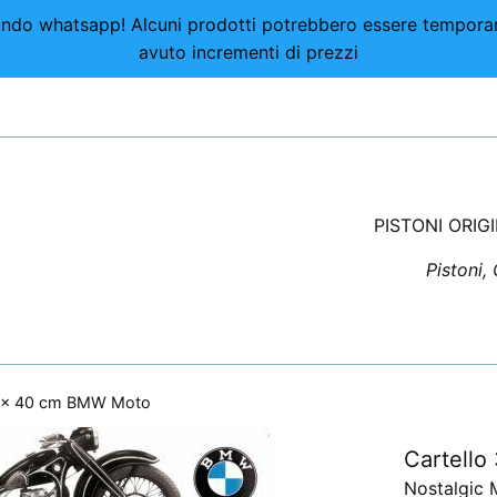
nviando whatsapp! Alcuni prodotti potrebbero essere tempor
avuto incrementi di prezzi
PISTONI ORIG
Pistoni,
0 x 40 cm BMW Moto
Cartell
Nostalgic 