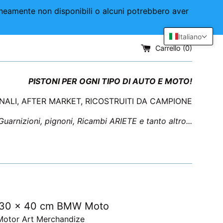
aneamente non disponibili o alcuni potrebbero aver
Italiano
Carrello (
0
)
PISTONI PER OGNI TIPO DI AUTO E MOTO!
INALI, AFTER MARKET, RICOSTRUITI DA CAMPIONE
 Guarnizioni, pignoni, Ricambi ARIETE e tanto altro...
o 30 x 40 cm BMW Moto
Motor Art Merchandize