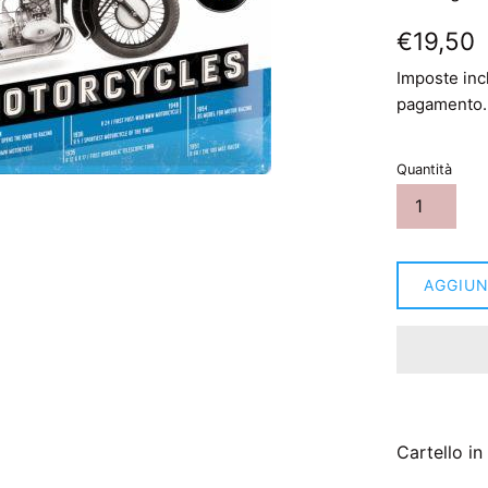
Prezzo
€19,50
di
Imposte inc
listino
pagamento.
Quantità
AGGIUN
Cartello i