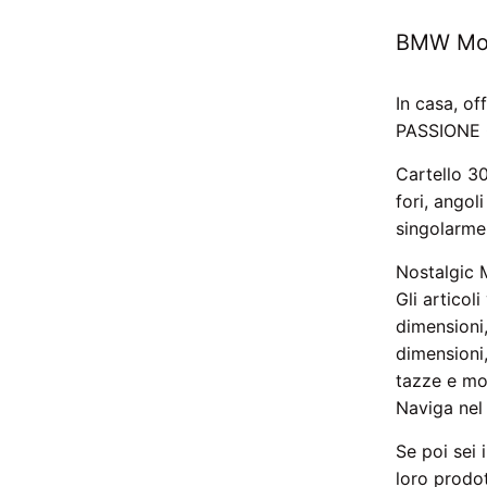
BMW Mo
In casa, of
PASSIONE
Cartello 3
fori, angol
singolarme
Nostalgic 
Gli articol
dimensioni,
dimensioni,
tazze e mol
Naviga nel 
Se poi sei 
loro prodot