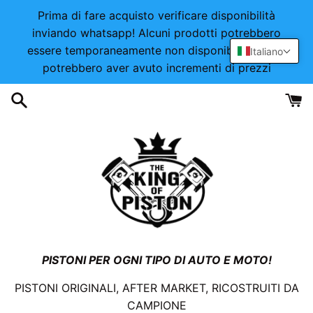
Vai
Prima di fare acquisto verificare disponibilità
direttamente
inviando whatsapp! Alcuni prodotti potrebbero
ai
essere temporaneamente non disponibili o alcuni
Italiano
contenuti
potrebbero aver avuto incrementi di prezzi
PISTONI PER OGNI TIPO DI AUTO E MOTO!
PISTONI ORIGINALI, AFTER MARKET, RICOSTRUITI DA
CAMPIONE