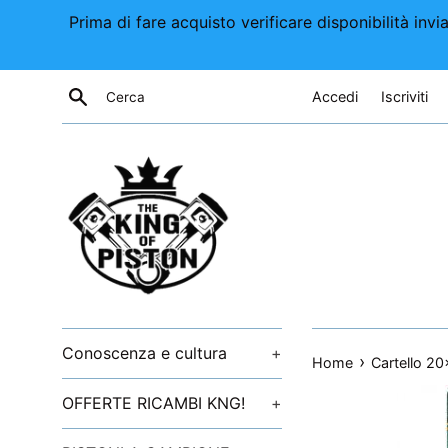
Vai
Prima di fare acquisto verificare disponibilità i
direttamente
ai
contenuti
Cerca
Accedi
Iscriviti
Conoscenza e cultura
+
›
Home
Cartello 2
OFFERTE RICAMBI KNG!
+