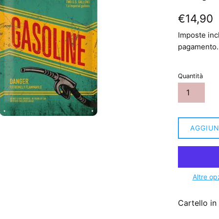
Prezzo
€14,90
di
Imposte inc
listino
pagamento.
Quantità
AGGIUN
Altre op
Cartello in