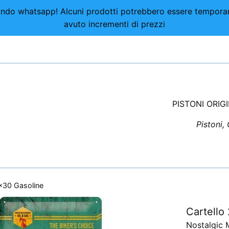
nviando whatsapp! Alcuni prodotti potrebbero essere tempor
avuto incrementi di prezzi
PISTONI ORIG
Pistoni,
0x30 Gasoline
Cartello
Nostalgic 