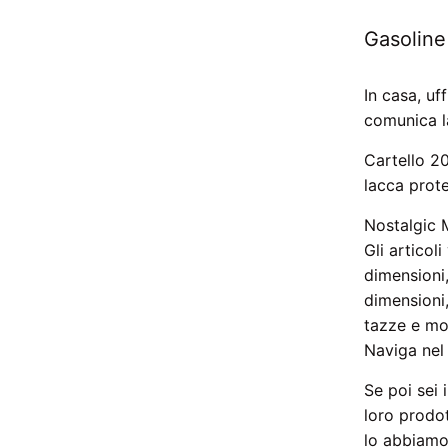
Gasoline
In casa, uf
comunica l
Cartello 20
lacca prot
Nostalgic 
Gli articol
dimensioni,
dimensioni,
tazze e mol
Naviga nel 
Se poi sei 
loro prodot
lo abbiamo