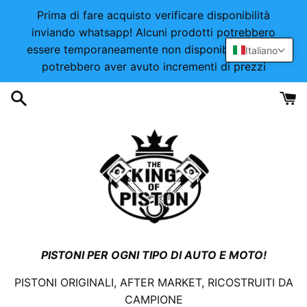
Vai
Prima di fare acquisto verificare disponibilità
direttamente
inviando whatsapp! Alcuni prodotti potrebbero
ai
essere temporaneamente non disponibili o alcuni
Italiano
contenuti
potrebbero aver avuto incrementi di prezzi
PISTONI PER OGNI TIPO DI AUTO E MOTO!
PISTONI ORIGINALI, AFTER MARKET, RICOSTRUITI DA
CAMPIONE