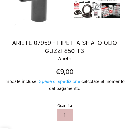
ARIETE 07959 - PIPETTA SFIATO OLIO
GUZZI 850 T3
Ariete
Prezzo
€9,00
di
Imposte incluse.
Spese di spedizione
calcolate al momento
listino
del pagamento.
Quantità