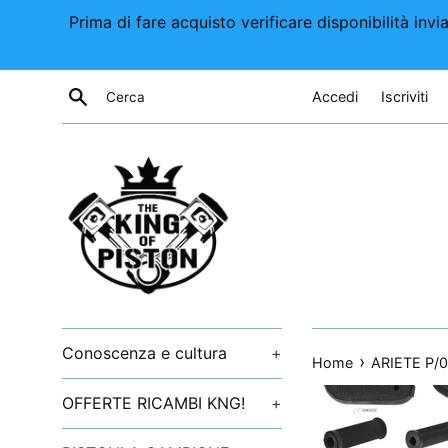
Vai
Prima di fare acquisto verificare disponibilità i
direttamente
ai
contenuti
Cerca
Accedi
Iscriviti
Conoscenza e cultura
+
›
Home
ARIETE P/
OFFERTE RICAMBI KNG!
+