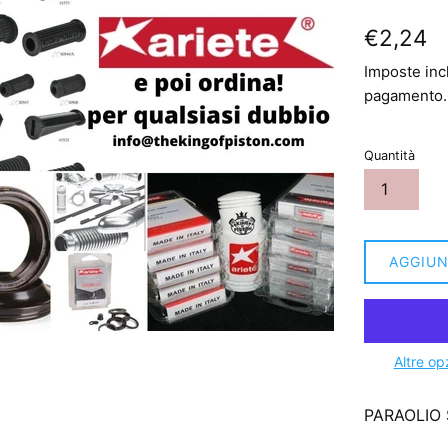
Prezzo
€2,24
di
Imposte inc
listino
pagamento.
Quantità
AGGIUN
Altre op
PARAOLIO 