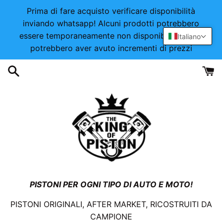
Vai
Prima di fare acquisto verificare disponibilità
direttamente
inviando whatsapp! Alcuni prodotti potrebbero
ai
essere temporaneamente non disponibili o alcuni
Italiano
contenuti
potrebbero aver avuto incrementi di prezzi
PISTONI PER OGNI TIPO DI AUTO E MOTO!
PISTONI ORIGINALI, AFTER MARKET, RICOSTRUITI DA
CAMPIONE